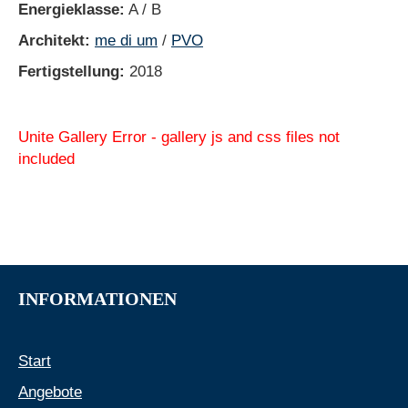
Energieklasse:
A / B
Architekt:
me di um
/
PVO
Fertigstellung:
2018
Unite Gallery Error - gallery js and css files not
included
INFORMATIONEN
Start
Angebote