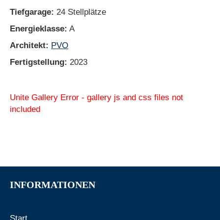
Tiefgarage:
24 Stellplätze
Energieklasse:
A
Architekt:
PVO
Fertigstellung:
2023
Unite Gallery Error - gallery js and css files not
included
INFORMATIONEN
Start