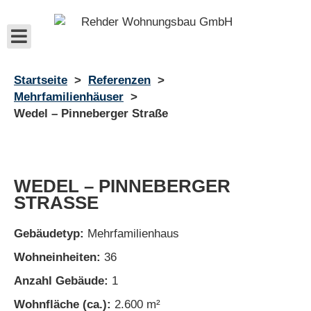
Startseite
>
Referenzen
>
Mehrfamilienhäuser
>
Wedel – Pinneberger Straße
WEDEL – PINNEBERGER
STRASSE
Gebäudetyp:
Mehrfamilienhaus
Wohneinheiten:
36
Anzahl Gebäude:
1
Wohnfläche (ca.):
2.600 m²