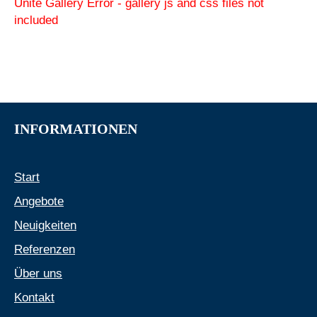
Unite Gallery Error - gallery js and css files not
included
INFORMATIONEN
Start
Angebote
Neuigkeiten
Referenzen
Über uns
Kontakt